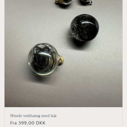
i
o
n
:
Minde vedhæng med hår
Normalpris
Fra 399,00 DKK