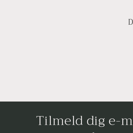
l
e
D
k
t
i
o
n
Tilmeld dig e-m
: