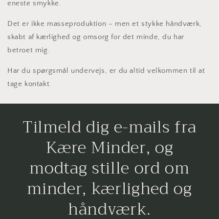
eneste smykke.
Det er ikke masseproduktion – men et stykke håndværk,
skabt af kærlighed og omsorg for det minde, du har
betroet mig.
Har du spørgsmål undervejs, er du altid velkommen til at
tage kontakt.
Tilmeld dig e-mails fra
Kære Minder, og
modtag stille ord om
minder, kærlighed og
håndværk.